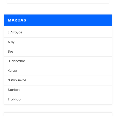
MARCAS
3 Arroyos
Alpy
Bes
Hildebrand
Kurupi
Nutrihuevos
Sanken
Tío NIco