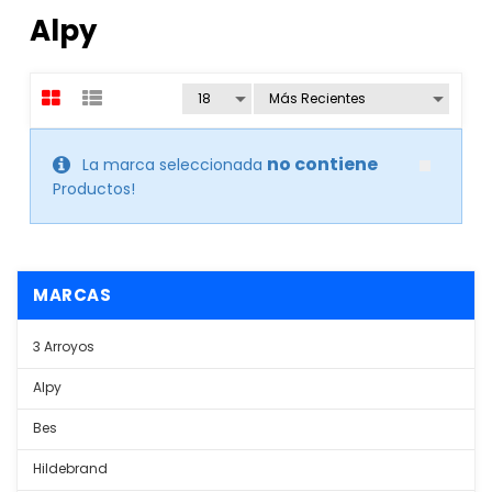
Alpy
no contiene
La marca seleccionada
Productos!
MARCAS
3 Arroyos
Alpy
Bes
Hildebrand