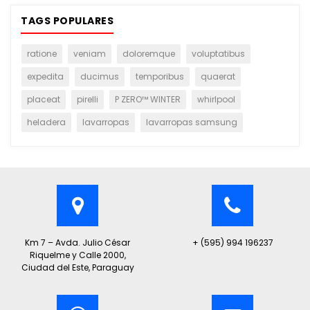
TAGS POPULARES
ratione
veniam
doloremque
voluptatibus
expedita
ducimus
temporibus
quaerat
placeat
pirelli
P ZERO™ WINTER
whirlpool
heladera
lavarropas
lavarropas samsung
Km 7 – Avda. Julio César
+ (595) 994 196237
Riquelme y Calle 2000,
Ciudad del Este, Paraguay